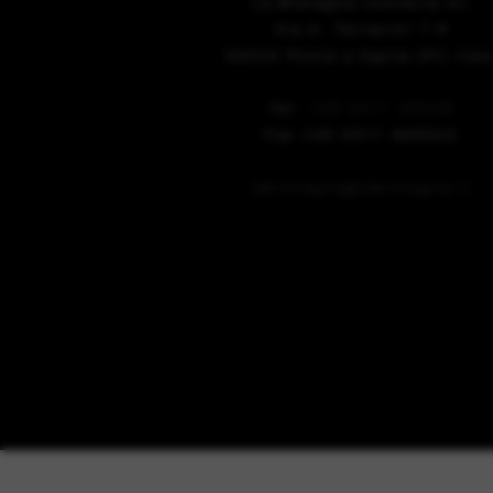
La Bretagna conceria srl
Via U. Terracini 7-9
56024 Ponte a Egola (Pi) Ital
Tel.
+39 0571 49658
Fax +39 0571 469522
labretagna@labretagna.it