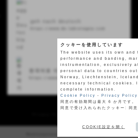
y
geh nach deutsch
https://www.de.labretagna.com
クッキーを使用しています
The website uses its own and 
performance and banding, mark
instrumentation, exclusively a
한국어로 이동합니다
personal data to countries ou
Norway, Liechtenstein, Icelan
https://www.kor.labretagna.com
necessary technical cookies. 
complete information.
Cookie Policy
-
Privacy Policy
同意の有効期間は最大 6 か月です。
同意で受け入れられたクッキー: 同
Privacy Policy
-
Cookie Policy
COOKIE設定を開く
Realizzazione siti web www.sitoper.it