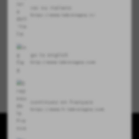
vai su italiano
visibility
https://www.labretagna.it/
セキュリティコード
refresh
go to english
http://www.labretagna.com
パスワードをお忘れですか？
continuez en français
https://www.fr.labretagna.com