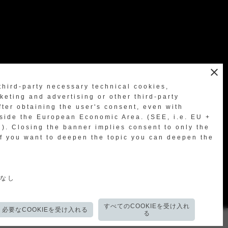
close
third-party necessary technical cookies,
eting and advertising or other third-party
fter obtaining the user's consent, even with
go to the dedicated page
tside the European Economic Area. (SEE, i.e. EU +
d). Closing the banner implies consent to only the
If you want to deepen the topic you can deepen the
意なし
すべてのCOOKIEを受け入れ
必要なCOOKIEを受け入れる
る