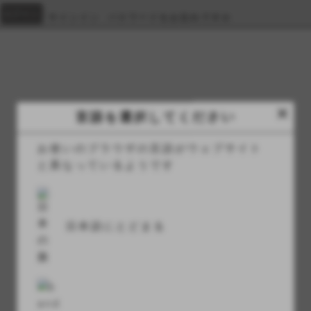
サインイン
パスワードをお忘れですか
close
Private area
言語を選択してください
家
>
Private area
お使いのブラウザの言語がウェブサイト
と異なっているようです
ログイン
日本語にとどまる
アカウントをお持ちではありませんか？
登録