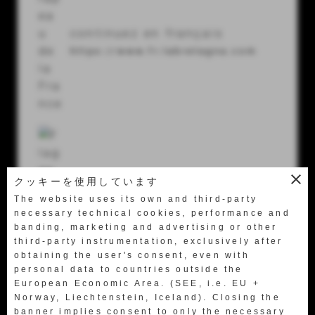
56024 Ponte a Egola (Pi) Italy
continuez en français
Tel.
+39 0571 49658
https://www.fr.labretagna.com
Fax +39 0571 469522
labretagna@labretagna.it
close
クッキーを使用しています
geh nach deutsch
The website uses its own and third-party
https://www.de.labretagna.com
necessary technical cookies, performance and
banding, marketing and advertising or other
third-party instrumentation, exclusively after
obtaining the user's consent, even with
personal data to countries outside the
European Economic Area. (SEE, i.e. EU +
Norway, Liechtenstein, Iceland). Closing the
한국어로 이동합니다
banner implies consent to only the necessary