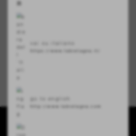
visibility
セキュリティコード
vai su italiano
refresh
https://www.labretagna.it/
パスワードをお忘れですか？
go to english
http://www.labretagna.com
La Bretagna conceria srl
Via U. Terracini 7-9