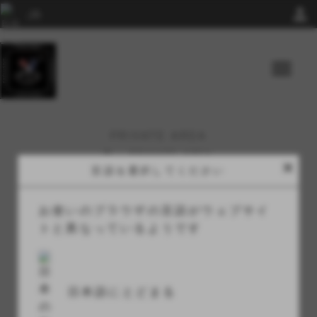
person
menu
PRIVATE AREA
家
>
PRIVATE AREA
close
言語を選択してください
お使いのブラウザの言語がウェブサイ
ログイン
トと異なっているようです
アカウントをお持ちではありませんか？
登録
日本語にとどまる