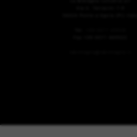
La Bretagna conceria srl
Via U. Terracini 7-9
56024 Ponte a Egola (Pi) Ital
Tel.
+39 0571 49658
Fax +39 0571 469522
labretagna@labretagna.it