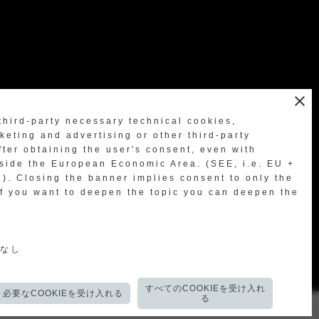
close
third-party necessary technical cookies,
eting and advertising or other third-party
fter obtaining the user's consent, even with
go to the dedicated page
tside the European Economic Area. (SEE, i.e. EU +
d). Closing the banner implies consent to only the
If you want to deepen the topic you can deepen the
意なし
すべてのCOOKIEを受け入れ
必要なCOOKIEを受け入れる
る