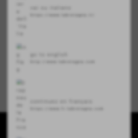
vai su italiano
visibility
https://www.labretagna.it/
セキュリティコード
refresh
go to english
http://www.labretagna.com
パスワードをお忘れですか？
continuez en français
https://www.fr.labretagna.com