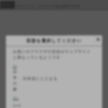
サインイン
パスワードをお忘れですか
close
Private area
言語を選択してください
家
>
Private area
お使いのブラウザの言語がウェブサイト
と異なっているようです
ログイン
日本語にとどまる
アカウントをお持ちではありませんか？
登録