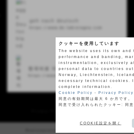
y
geh nach deutsch
https://www.de.labretagna.com
クッキーを使用しています
The website uses its own and 
performance and banding, mark
instrumentation, exclusively a
한국어로 이동합니다
personal data to countries ou
Norway, Liechtenstein, Icelan
https://www.kor.labretagna.com
necessary technical cookies. 
complete information.
Cookie Policy
-
Privacy Policy
同意の有効期間は最大 6 か月です。
同意で受け入れられたクッキー: 同
Privacy Policy
-
Cookie Policy
COOKIE設定を開く
Realizzazione siti web www.sitoper.it