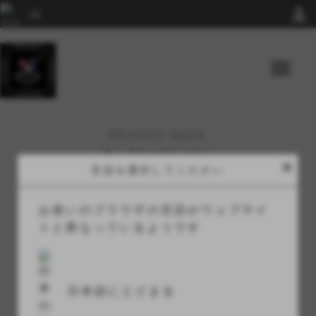
person
menu
PRIVATE AREA
家
>
PRIVATE AREA
close
言語を選択してください
お使いのブラウザの言語がウェブサイ
ログイン
トと異なっているようです
アカウントをお持ちではありませんか？
登録
日本語にとどまる