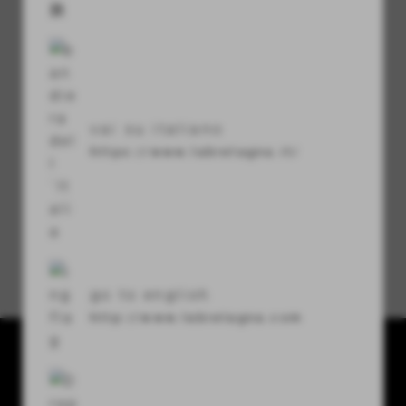
visibility
セキュリティコード
vai su italiano
refresh
https://www.labretagna.it/
パスワードをお忘れですか？
go to english
http://www.labretagna.com
La Bretagna conceria srl
Via U. Terracini 7-9