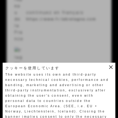
56024 Ponte a Egola (Pi) Italy
continuez en français
Tel.
+39 0571 49658
https://www.fr.labretagna.com
Fax +39 0571 469522
labretagna@labretagna.it
close
クッキーを使用しています
geh nach deutsch
The website uses its own and third-party
https://www.de.labretagna.com
necessary technical cookies, performance and
banding, marketing and advertising or other
third-party instrumentation, exclusively after
obtaining the user's consent, even with
personal data to countries outside the
European Economic Area. (SEE, i.e. EU +
Norway, Liechtenstein, Iceland). Closing the
한국어로 이동합니다
banner implies consent to only the necessary